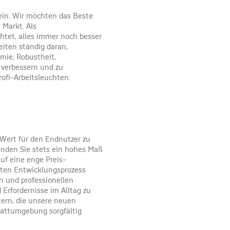
sein. Wir möchten das Beste
 Markt. Als
chtet, alles immer noch besser
eiten ständig daran,
mie, Robustheit,
 verbessern und zu
rofi-Arbeitsleuchten.
 Wert für den Endnutzer zu
inden Sie stets ein hohes Maß
uf eine enge Preis-
mten Entwicklungsprozess
n und professionellen
Erfordernisse im Alltag zu
tern, die unsere neuen
tattumgebung sorgfältig